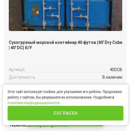
Сухогрузный морской контейнер 40 футов (40′ Dry Cube
| 40′ DC) Б/У
Артикул
40DCB
Доступность
В наличии
Размеры внешние, мм
Этот сайт использует cookies для улучшения его работы. Продолжая
ДxШxВ
12192 x 2438 x 2591
работу с сайтом, Вы разрешаете их использование. Подробнее в
политике конфиденциальности
.
Размеры внутренние, мм
СОГЛАСЕН
ДxШxВ
12032 x 2352 x 2393
ИНТЕРНЕТ-МАГАЗИН
Технические характеристики