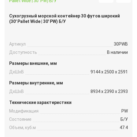
Сухогрузный морской контейнер 30 футов широкий
(30′ Pallet Wide | 30′ PW) Б/У
Артикул
30PWB
Доступность
В наличии
Размеры внешние, мм
ДxШxВ
9144 x 2500 x 2591
Размеры внутренние, мм
ДxШxВ
8934 x 2390 x 2393
Технические характеристики
Модификация
PW
Состояние
Б/У
Объем, куб.м
47.4