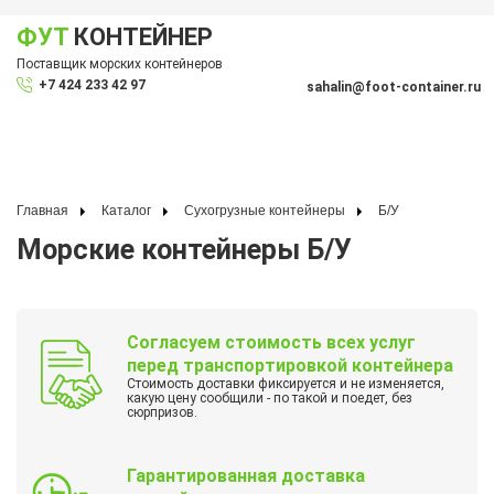
ФУТ
КОНТЕЙНЕР
Показать меню
Поставщик морских контейнеров
По
+7 424 233 42 97
sahalin@foot-container.ru
Главная
Каталог
Сухогрузные контейнеры
Б/У
Морские контейнеры Б/У
Согласуем стоимость всех услуг
перед транспортировкой контейнера
Стоимость доставки фиксируется и не изменяется,
какую цену сообщили - по такой и поедет, без
сюрпризов.
Гарантированная доставка