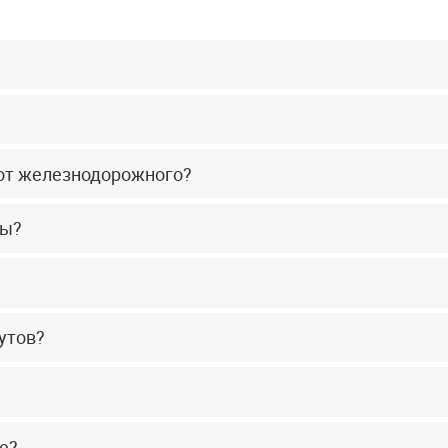
 от железнодорожного?
ры?
утов?
е?