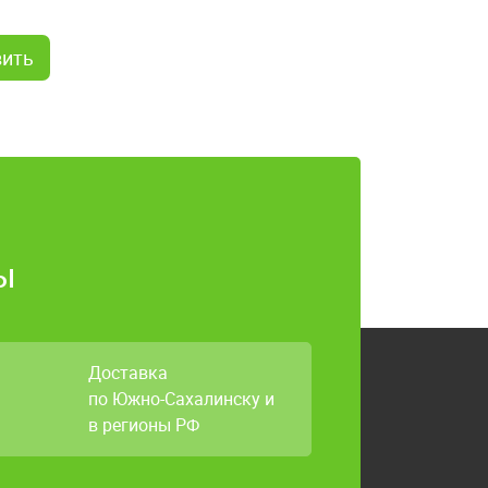
ы
Доставка
по Южно-Сахалинску и
в регионы РФ