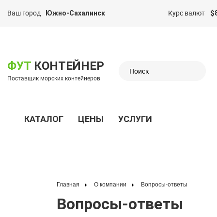
Ваш город
Курс валют
Южно-Сахалинск
$
казать меню
ФУТ
КОНТЕЙНЕР
Поставщик морских контейнеров
КАТАЛОГ
ЦЕНЫ
УСЛУГИ
Показать меню
Главная
О компании
Вопросы-ответы
Вопросы-ответы