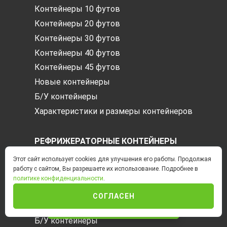
Контейнеры 10 футов
Контейнеры 20 футов
Контейнеры 30 футов
Контейнеры 40 футов
Контейнеры 45 футов
Новые контейнеры
Б/У контейнеры
Характеристики и размеры контейнеров
РЕФРИЖЕРАТОРНЫЕ КОНТЕЙНЕРЫ
Этот сайт использует cookies для улучшения его работы. Продолжая
Контейнеры 20 футов
работу с сайтом, Вы разрешаете их использование. Подробнее в
Контейнеры 40 футов
политике конфиденциальности
.
Контейнеры 45 футов
СОГЛАСЕН
Новые контейнеры
ИНТЕРНЕТ-МАГАЗИН
Б/У контейнеры