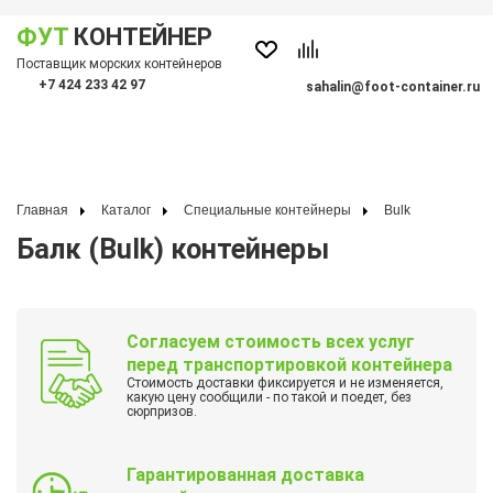
ФУТ
КОНТЕЙНЕР
Показать меню
Поставщик морских контейнеров
По
+7 424 233 42 97
sahalin@foot-container.ru
Главная
Каталог
Специальные контейнеры
Bulk
Балк (Bulk) контейнеры
Согласуем стоимость всех услуг
перед транспортировкой контейнера
Стоимость доставки фиксируется и не изменяется,
какую цену сообщили - по такой и поедет, без
сюрпризов.
Гарантированная доставка