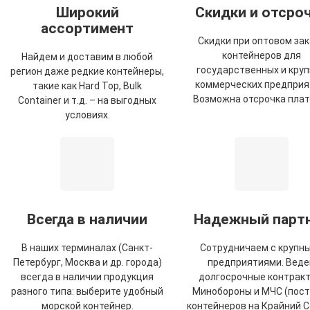
Широкий
Скидки и отсро
ассортимент
Скидки при оптовом зак
контейнеров для
Найдем и доставим в любой
государственных и кру
регион даже редкие контейнеры,
коммерческих предприя
такие как Hard Top, Bulk
Возможна отсрочка плат
Container и т.д. – на выгодных
условиях.
Всегда в наличии
Надежный парт
В наших терминалах (Санкт-
Сотрудничаем с крупн
Петербург, Москва и др. города)
предприятиями. Вед
всегда в наличии продукция
долгосрочные контракт
разного типа: выберите удобный
Минобороны и МЧС (пост
морской контейнер.
контейнеров на Крайний С