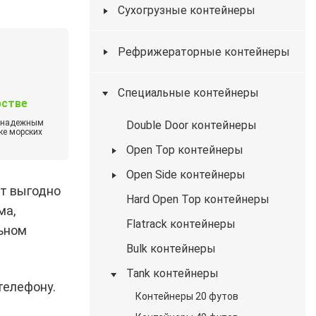
Сухогрузные контейнеры
Рефрижераторные контейнеры
Специальные контейнеры
рстве
м надежным
Double Door контейнеры
ке морских
Open Top контейнеры
Open Side контейнеры
ет выгодно
Hard Open Top контейнеры
ма,
Flatrack контейнеры
льном
Bulk контейнеры
Tank контейнеры
телефону.
Контейнеры 20 футов