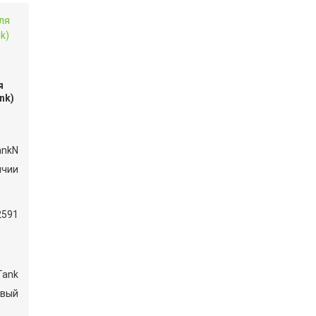
я
nk)
ankN
ичии
2591
Tank
овый