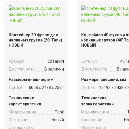
Контейнер 20 футов для
Контейнер 40 футов дл
наливных грузов (20′ Tank)
наливных грузов (40′ Ta
НОВЫЙ
НОВЫЙ
Артикул
20TankN
Артикул
40T
Доступность
В наличии
Доступность
В нал
Размеры внешние, мм
Размеры внешние, мм
ДxШxВ
6058 x 2438 x 2591
ДxШxВ
12192 x 2438 x 
Технические
Технические
характеристики
характеристики
Модификация
Tank
Модификация
Состояние
Новый
Состояние
Н
Объем, куб.м
Объем, куб.м