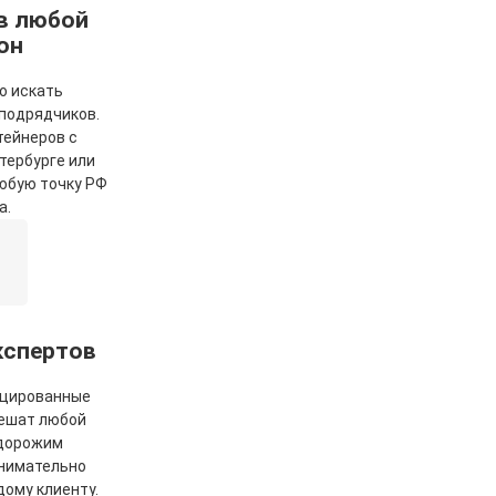
в любой
он
о искать
подрядчиков.
тейнеров с
тербурге или
любую точку РФ
а.
кспертов
цированные
ешат любой
 дорожим
внимательно
дому клиенту.