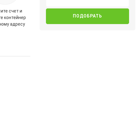
ите счет и
те контейнер
ному адресу