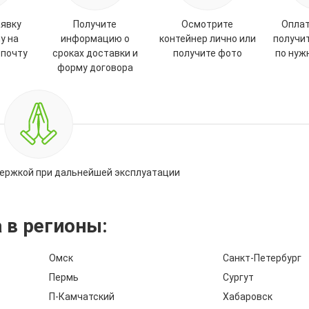
аявку
Получите
Осмотрите
Оплат
у на
информацию о
контейнер лично или
получи
 почту
сроках доставки и
получите фото
по нуж
форму договора
ержкой при дальнейшей эксплуатации
 в регионы:
Омск
Санкт-Петербург
Пермь
Сургут
П-Камчатский
Хабаровск