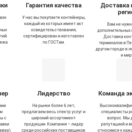
чки
Гарантия качества
Доставка 
реги
азе
У нас вы покупаете контейнеры,
каждый из которых имеет акт
Вам не нужн
пных
освидетельствования,
дополнительных 
тий.
сертифицирован и изготовлен
Доставка кон
ежа.
по ГОСТам.
терминалов в Пе
другом городе в 
и мир
нер
Лидерство
Команда э
ыми
На рынке более 6 лет,
Высококвалифи
ем
предлагаем весь спектр услуг и
специалисты р
ы с
широкий ассортимент
вопрос. Мы
авки
продукции. Компания – лидер
репутацией и 
евер).
среди российских поставщиков.
относимся к каж