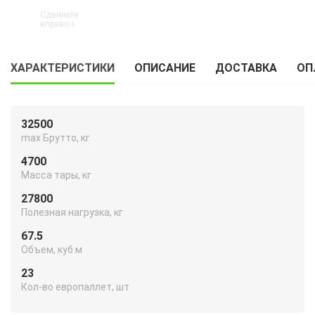
ХАРАКТЕРИСТИКИ
ОПИСАНИЕ
ДОСТАВКА
ОП
32500
max Брутто, кг
4700
Масса тары, кг
27800
Полезная нагрузка, кг
67.5
Объем, куб.м
23
Кол-во европаллет, шт