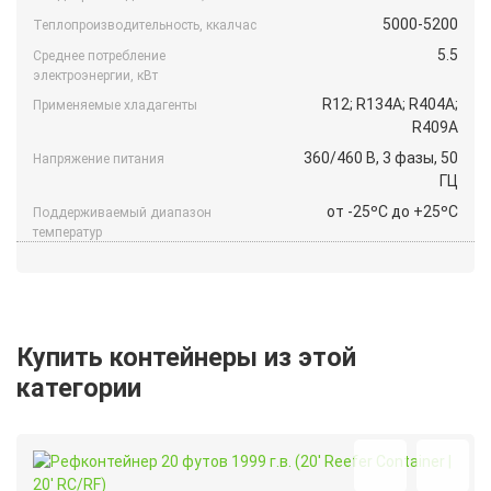
5000-5200
Теплопроизводительность, ккалчас
5.5
Среднее потребление
электроэнергии, кВт
R12; R134A; R404A;
Применяемые хладагенты
R409A
360/460 B, 3 фазы, 50
Напряжение питания
ГЦ
от -25ºС до +25ºС
Поддерживаемый диапазон
температур
Купить контейнеры из этой
категории