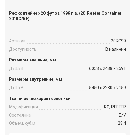
Рефконтейнер 20 футов 1999 г.в. (20′ Reefer Container |
20′ RC/RF)
Артикул
20RC99
Доступность
В наличии
Размеры внешние, мм
ДxШxВ
6058 x 2438 x 2591
Размеры внутренние, мм
ДxШxВ
5450 x 2280 x 2159
Технические характеристики
Модификация
RC, REEFER
Состояние
Б/У
Объем, куб.м
28.4